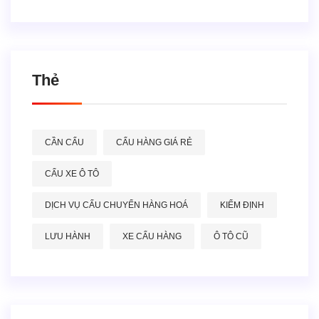
Thẻ
CẦN CẨU
CẨU HÀNG GIÁ RẺ
CẨU XE Ô TÔ
DỊCH VỤ CẨU CHUYỂN HÀNG HOÁ
KIỂM ĐỊNH
LƯU HÀNH
XE CẨU HÀNG
Ô TÔ CŨ