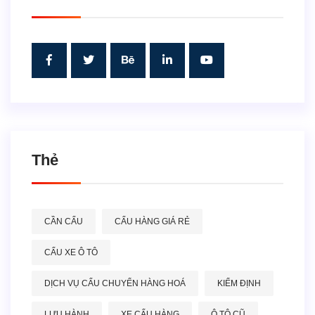
Thẻ
CẦN CẨU
CẨU HÀNG GIÁ RẺ
CẨU XE Ô TÔ
DỊCH VỤ CẨU CHUYỂN HÀNG HOÁ
KIỂM ĐỊNH
LƯU HÀNH
XE CẨU HÀNG
Ô TÔ CŨ